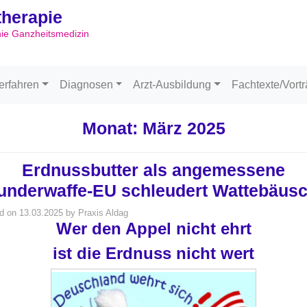
ltherapie
Skip to content
hie Ganzheitsmedizin
erfahren
Diagnosen
Arzt-Ausbildung
Fachtexte/Vort
Monat:
März 2025
Erdnussbutter als angemessene
nderwaffe-EU schleudert Wattebäus
d on
13.03.2025
by
Praxis Aldag
Wer den Appel nicht ehrt
ist die Erdnuss nicht wert