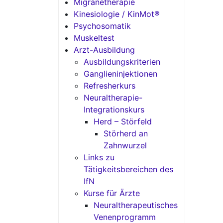
Migränetherapie
Kinesiologie / KinMot®
Psychosomatik
Muskeltest
Arzt-Ausbildung
Ausbildungskriterien
Ganglieninjektionen
Refresherkurs
Neuraltherapie-
Integrationskurs
Herd – Störfeld
Störherd an
Zahnwurzel
Links zu
Tätigkeitsbereichen des
IfN
Kurse für Ärzte
Neuraltherapeutisches
Venenprogramm