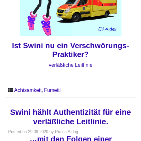
Ist Swini nu ein Verschwörungs-
Praktiker?
verläßliche Leitlinie
Achtsamkeit
,
Fumetti
Swini hählt Authentizität für eine
verläßliche Leitlinie.
Posted on
29.08.2020
by
Praxis Aldag
…mit den Folgen einer