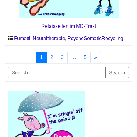
Relaiszellen im MD-Trakt
Fumetti
,
Neuraltherapie
,
PsychoSomaticRecycling
1
2
3
…
5
»
Search