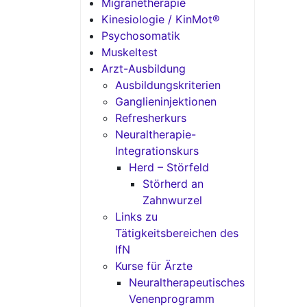
Migränetherapie
Kinesiologie / KinMot®
Psychosomatik
Muskeltest
Arzt-Ausbildung
Ausbildungskriterien
Ganglieninjektionen
Refresherkurs
Neuraltherapie-
Integrationskurs
Herd – Störfeld
Störherd an
Zahnwurzel
Links zu
Tätigkeitsbereichen des
IfN
Kurse für Ärzte
Neuraltherapeutisches
Venenprogramm