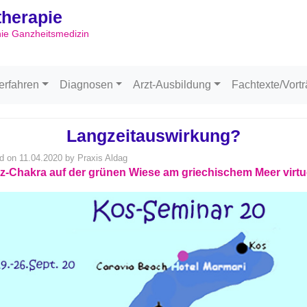
ltherapie
Skip to content
hie Ganzheitsmedizin
erfahren
Diagnosen
Arzt-Ausbildung
Fachtexte/Vort
Langzeitauswirkung?
d on
11.04.2020
by
Praxis Aldag
tz-Chakra auf der grünen Wiese am griechischem Meer virtue