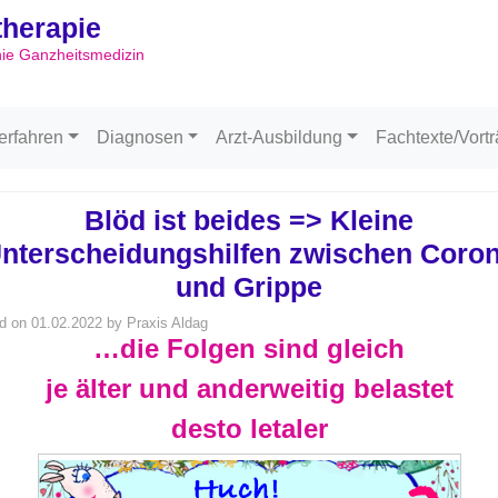
ltherapie
Skip to content
hie Ganzheitsmedizin
erfahren
Diagnosen
Arzt-Ausbildung
Fachtexte/Vort
Blöd ist beides => Kleine
nterscheidungshilfen zwischen Coro
und Grippe
d on
01.02.2022
by
Praxis Aldag
…die Folgen sind gleich
je älter und anderweitig belastet
desto letaler