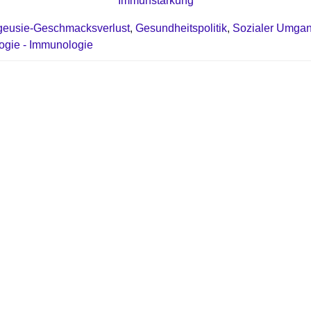
Immunstärkung
geusie-Geschmacksverlust
,
Gesundheitspolitik
,
Sozialer Umga
logie - Immunologie