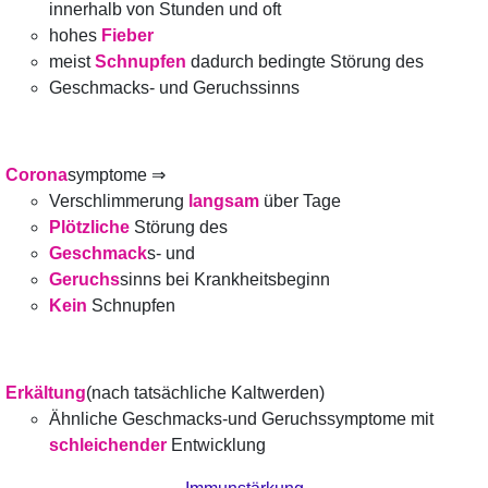
innerhalb von Stunden und oft
hohes
Fieber
meist
Schnupfen
dadurch bedingte Störung des
Geschmacks- und Geruchssinns
Corona
symptome ⇒
Verschlimmerung
langsam
über Tage
Plötzliche
Störung des
Geschmack
s- und
Geruchs
sinns bei Krankheitsbeginn
Kein
Schnupfen
Erkältung
(nach tatsächliche Kaltwerden)
Ähnliche Geschmacks-und Geruchssymptome mit
schleichender
Entwicklung