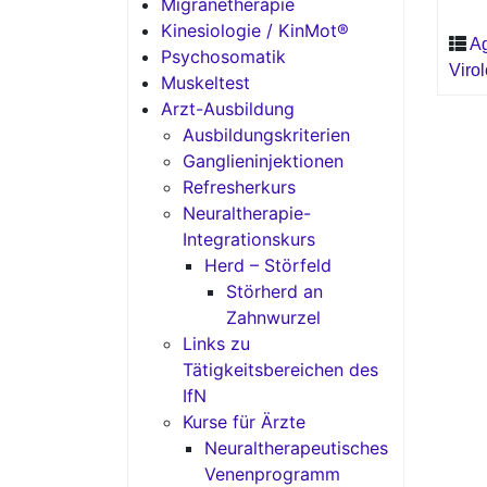
Migränetherapie
Kinesiologie / KinMot®
A
Psychosomatik
Viro
Muskeltest
Arzt-Ausbildung
Ausbildungskriterien
Ganglieninjektionen
Refresherkurs
Neuraltherapie-
Integrationskurs
Herd – Störfeld
Störherd an
Zahnwurzel
Links zu
Tätigkeitsbereichen des
IfN
Kurse für Ärzte
Neuraltherapeutisches
Venenprogramm