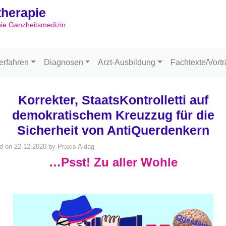
ltherapie
Skip to content
hie Ganzheitsmedizin
erfahren
Diagnosen
Arzt-Ausbildung
Fachtexte/Vort
Korrekter, StaatsKontrolletti auf
demokratischem Kreuzzug für die
Sicherheit von AntiQuerdenkern
d on
22.12.2020
by
Praxis Aldag
…Psst! Zu aller Wohle