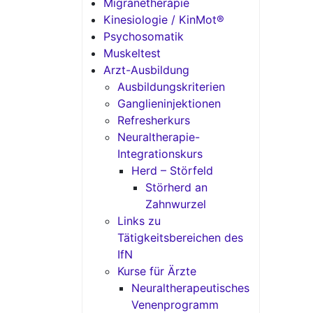
Migränetherapie
Kinesiologie / KinMot®
Psychosomatik
Muskeltest
Arzt-Ausbildung
Ausbildungskriterien
Ganglieninjektionen
Refresherkurs
Neuraltherapie-
Integrationskurs
Herd – Störfeld
Störherd an
Zahnwurzel
Links zu
Tätigkeitsbereichen des
IfN
Kurse für Ärzte
Neuraltherapeutisches
Venenprogramm