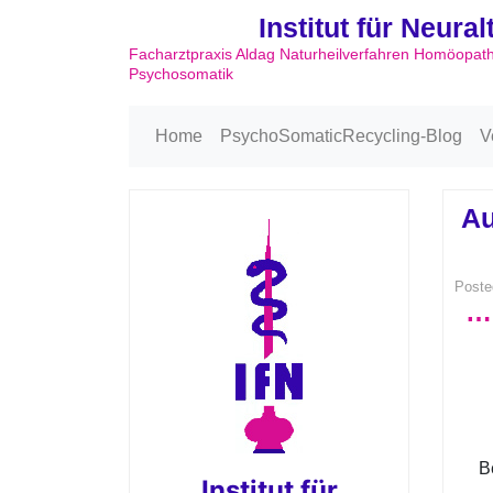
Institut für Neura
Facharztpraxis Aldag Naturheilverfahren Homöopat
Psychosomatik
Home
PsychoSomaticRecycling-Blog
V
Au
Poste
…m
B
Institut für