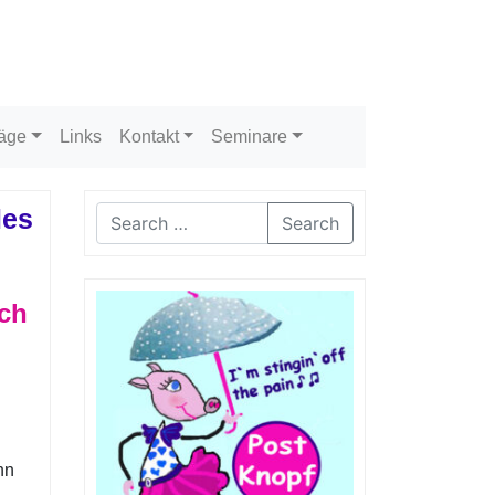
räge
Links
Kontakt
Seminare
les
Search
ich
nn