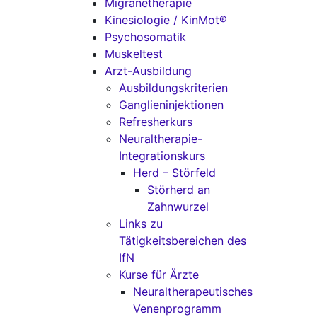
Migränetherapie
Kinesiologie / KinMot®
Psychosomatik
Muskeltest
Arzt-Ausbildung
Ausbildungskriterien
Ganglieninjektionen
Refresherkurs
Neuraltherapie-
Integrationskurs
Herd – Störfeld
Störherd an
Zahnwurzel
Links zu
Tätigkeitsbereichen des
IfN
Kurse für Ärzte
Neuraltherapeutisches
Venenprogramm