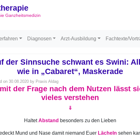
ltherapie
Skip to content
hie Ganzheitsmedizin
erfahren
Diagnosen
Arzt-Ausbildung
Fachtexte/Vort
f der Sinnsuche schwant es Swini: Al
wie in „Cabaret“, Maskerade
d on
30.08.2020
by
Praxis Aldag
it der Frage nach dem Nutzen lässt s
vieles verstehen
⇓
Haltet
Abstand
besonders zu den Lieben
edeckt Mund und Nase damit niemand Euer
Lächeln
sehen ka