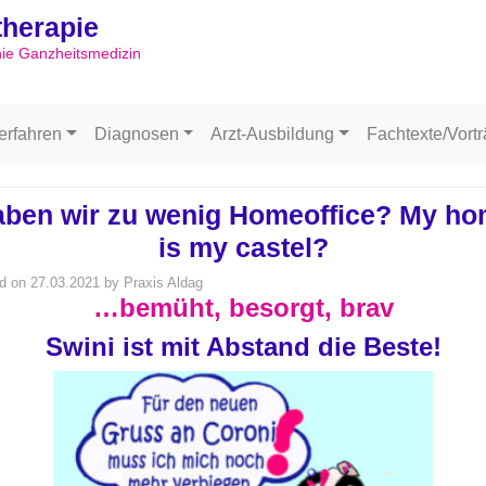
ltherapie
Skip to content
hie Ganzheitsmedizin
erfahren
Diagnosen
Arzt-Ausbildung
Fachtexte/Vort
ben wir zu wenig Homeoffice? My h
is my castel?
d on
27.03.2021
by
Praxis Aldag
…bemüht, besorgt, brav
Swini ist mit Abstand die Beste!