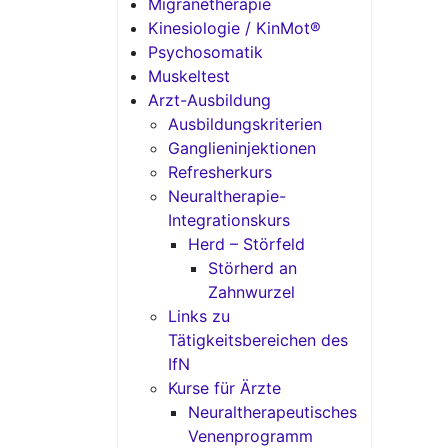
Migränetherapie
Kinesiologie / KinMot®
Psychosomatik
Muskeltest
Arzt-Ausbildung
Ausbildungskriterien
Ganglieninjektionen
Refresherkurs
Neuraltherapie-
Integrationskurs
Herd – Störfeld
Störherd an
Zahnwurzel
Links zu
Tätigkeitsbereichen des
IfN
Kurse für Ärzte
Neuraltherapeutisches
Venenprogramm