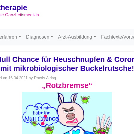
ltherapie
Skip to content
hie Ganzheitsmedizin
erfahren
Diagnosen
Arzt-Ausbildung
Fachtexte/Vort
ull Chance für Heuschnupfen & Coro
mit mikrobiologischer Buckelrutsche!
d on
16.04.2021
by
Praxis Aldag
„Rotzbremse“