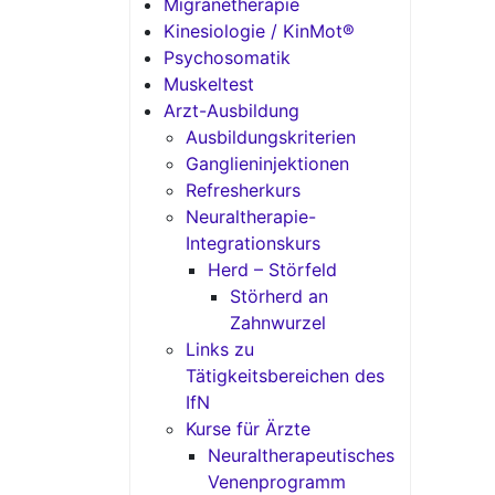
Migränetherapie
Kinesiologie / KinMot®
Psychosomatik
Muskeltest
Arzt-Ausbildung
Ausbildungskriterien
Ganglieninjektionen
Refresherkurs
Neuraltherapie-
Integrationskurs
Herd – Störfeld
Störherd an
Zahnwurzel
Links zu
Tätigkeitsbereichen des
IfN
Kurse für Ärzte
Neuraltherapeutisches
Venenprogramm