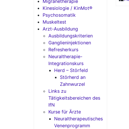
Migränetherapie
Kinesiologie / KinMot®
Psychosomatik
Muskeltest
Arzt-Ausbildung
Ausbildungskriterien
Ganglieninjektionen
Refresherkurs
Neuraltherapie-
Integrationskurs
Herd – Störfeld
Störherd an
Zahnwurzel
Links zu
Tätigkeitsbereichen des
IfN
Kurse für Ärzte
Neuraltherapeutisches
Venenprogramm