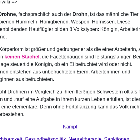
iwiki =>
Drohne
, fachsprachlich auch der
Drohn
, ist das männliche Tier
bienen Hummeln, Honigbienen, Wespen, Hornissen. Diese
tenbildenden Hautflügler bilden 3 Volkstypen: Königin, Arbeiteri
ne.
Körperform ist größer und gedrungener als die einer Arbeiterin, 
en
keinen Stachel,
die Facettenaugen sind leistungsfähiger. Bei
age steuert die Königin, ob ein Ei befruchtet wird oder nicht.
nen entstehen aus unbefruchteten Eiern, Arbeiterinnen und
ginnen aus befruchteten.
hl Drohnen im Vergleich zu ihren fleißigen Schwestern oft als f
n und „nur“ eine Aufgabe in ihrem kurzen Leben erfüllen, ist die
 eine elementare: Denn ohne Fortpflanzung kann das Volk nich
erbestehen.
Kampf
htsamkeit
,
Gesundheitspolitik
,
Neuraltherapie
,
Sanktionen