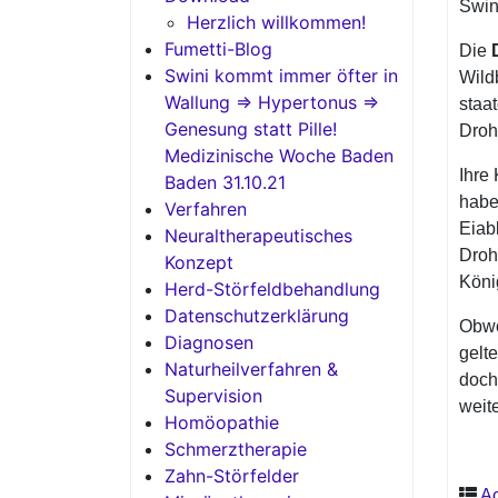
Swin
Herzlich willkommen!
Fumetti-Blog
Die
Swini kommt immer öfter in
Wild
Wallung => Hypertonus =>
staa
Genesung statt Pille!
Droh
Medizinische Woche Baden
Ihre 
Baden 31.10.21
hab
Verfahren
Eiabl
Neuraltherapeutisches
Droh
Konzept
Köni
Herd-Störfeldbehandlung
Datenschutzerklärung
Obwo
Diagnosen
gelte
Naturheilverfahren &
doch
Supervision
weit
Homöopathie
Schmerztherapie
Zahn-Störfelder
Ac