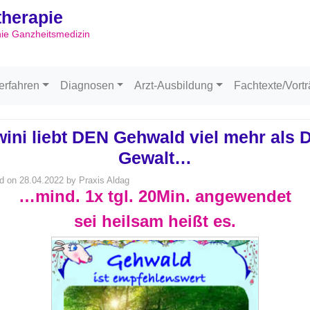
ltherapie
Skip to content
hie Ganzheitsmedizin
erfahren
Diagnosen
Arzt-Ausbildung
Fachtexte/Vort
ini liebt DEN Gehwald viel mehr als 
Gewalt…
d on
28.04.2022
by
Praxis Aldag
…mind. 1x tgl. 20Min. angewendet
sei heilsam heißt es.