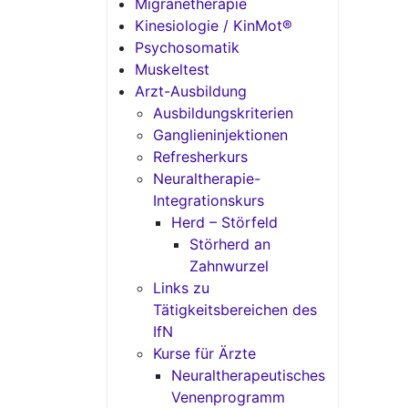
Migränetherapie
Kinesiologie / KinMot®
Psychosomatik
Muskeltest
Arzt-Ausbildung
Ausbildungskriterien
Ganglieninjektionen
Refresherkurs
Neuraltherapie-
Integrationskurs
Herd – Störfeld
Störherd an
Zahnwurzel
Links zu
Tätigkeitsbereichen des
IfN
Kurse für Ärzte
Neuraltherapeutisches
Venenprogramm