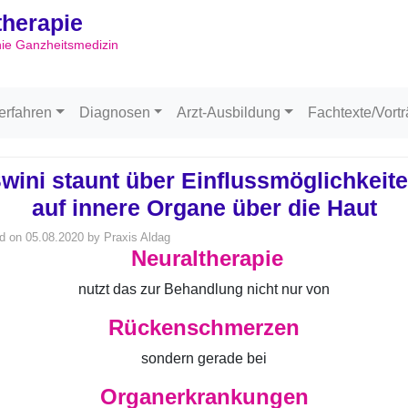
ltherapie
Skip to content
hie Ganzheitsmedizin
erfahren
Diagnosen
Arzt-Ausbildung
Fachtexte/Vort
wini staunt über Einflussmöglichkeit
auf innere Organe über die Haut
d on
05.08.2020
by
Praxis Aldag
Neuraltherapie
nutzt das zur Behandlung nicht nur von
Rückenschmerzen
sondern gerade bei
Organerkrankungen