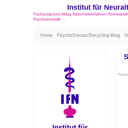
Institut für Neura
Facharztpraxis Aldag Naturheilverfahren Homöopat
Psychosomatik
Home
PsychoSomaticRecycling-Blog
V
S
Poste
Institut für