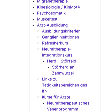
Migränetherapie
Kinesiologie / KinMot®
Psychosomatik
Muskeltest
Arzt-Ausbildung
Ausbildungskriterien
Ganglieninjektionen
Refresherkurs
Neuraltherapie-
Integrationskurs
Herd – Störfeld
Störherd an
Zahnwurzel
Links zu
Tätigkeitsbereichen des
IfN
Kurse für Ärzte
Neuraltherapeutisches
Venenprogramm