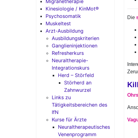
Migränetherapie
Kinesiologie / KinMot®
Psychosomatik
Die
s
Muskeltest
Arzt-Ausbildung
Ausbildungskriterien
Ganglieninjektionen
Refresherkurs
Neuraltherapie-
Inte
Integrationskurs
Zeru
Herd – Störfeld
Störherd an
Kil
Zahnwurzel
Ohrs
Links zu
Tätigkeitsbereichen des
Ansc
IfN
Kurse für Ärzte
Vag
Neuraltherapeutisches
Venenprogramm