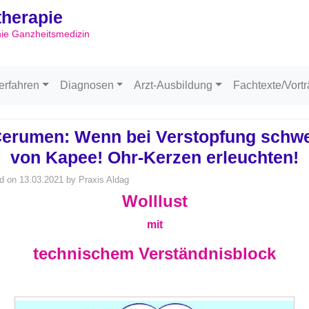
ltherapie
Skip to content
hie Ganzheitsmedizin
erfahren
Diagnosen
Arzt-Ausbildung
Fachtexte/Vort
erumen: Wenn bei Verstopfung schw
von Kapee! Ohr-Kerzen erleuchten!
d on
13.03.2021
by
Praxis Aldag
Wolllust
mit
technischem Verständnisblock