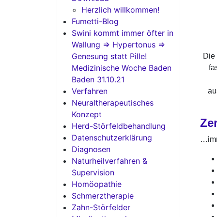
Herzlich willkommen!
Fumetti-Blog
Swini kommt immer öfter in
Wallung => Hypertonus =>
Genesung statt Pille!
Die
Medizinische Woche Baden
fa
Baden 31.10.21
Verfahren
au
Neuraltherapeutisches
Konzept
Ze
Herd-Störfeldbehandlung
Datenschutzerklärung
…imm
Diagnosen
Naturheilverfahren &
Supervision
Homöopathie
Schmerztherapie
Zahn-Störfelder