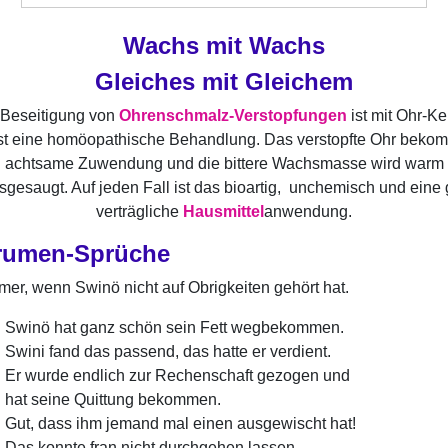
Wachs mit Wachs
Gleiches mit Gleichem
 Beseitigung von
Ohrenschmalz-Verstopfungen
ist mit Ohr-K
st eine homöopathische Behandlung. Das verstopfte Ohr beko
achtsame Zuwendung und die bittere Wachsmasse wird warm
sgesaugt. Auf jeden Fall ist das bioartig, unchemisch und eine 
verträgliche
Hausmittel
anwendung.
rumen-Sprüche
er, wenn Swinö nicht auf Obrigkeiten gehört hat.
Swinö hat ganz schön sein Fett wegbekommen.
Swini fand das passend, das hatte er verdient.
Er wurde endlich zur Rechenschaft gezogen und
hat seine Quittung bekommen.
Gut, dass ihm jemand mal einen ausgewischt hat!
Das konnte fran nicht durchgehen lassen