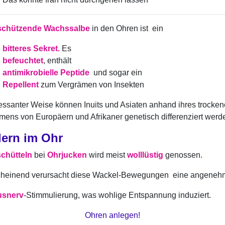
chützende Wachssalbe
in den Ohren ist ein
bitteres Sekret.
Es
befeuchtet
, enthält
antimikrobielle Peptide
und sogar ein
Repellent
zum Vergrämen von Insekten
ressanter Weise können Inuits und Asiaten anhand ihres trocke
mens von Europäern und Afrikaner genetisch differenziert werd
lern im Ohr
chütteln
bei
Ohrjucken
wird meist
wolllüstig
genossen.
heinend verursacht diese Wackel-Bewegungen eine angeneh
usnerv
-Stimmulierung, was wohlige Entspannung induziert.
Ohren anlegen!