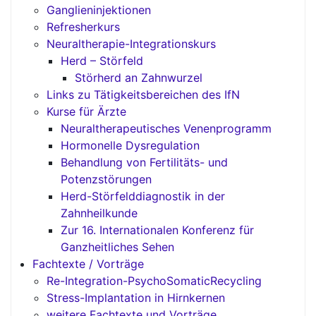
Ganglieninjektionen
Refresherkurs
Neuraltherapie-Integrationskurs
Herd – Störfeld
Störherd an Zahnwurzel
Links zu Tätigkeitsbereichen des IfN
Kurse für Ärzte
Neuraltherapeutisches Venenprogramm
Hormonelle Dysregulation
Behandlung von Fertilitäts- und
Potenzstörungen
Herd-Störfelddiagnostik in der
Zahnheilkunde
Zur 16. Internationalen Konferenz für
Ganzheitliches Sehen
Fachtexte / Vorträge
Re-Integration-PsychoSomaticRecycling
Stress-Implantation in Hirnkernen
weitere Fachtexte und Vorträge