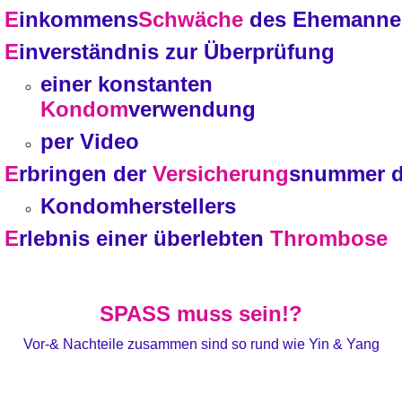
E
inkommens
Schwäche
des Ehemanne
E
inverständnis zur Überprüfung
einer konstanten
Kondom
verwendung
per Video
E
rbringen der
Versicherung
snummer 
Kondomherstellers
E
rlebnis einer überlebten
Thrombose
SPASS muss sein!?
Vor-& Nachteile zusammen sind so rund wie Yin & Yang