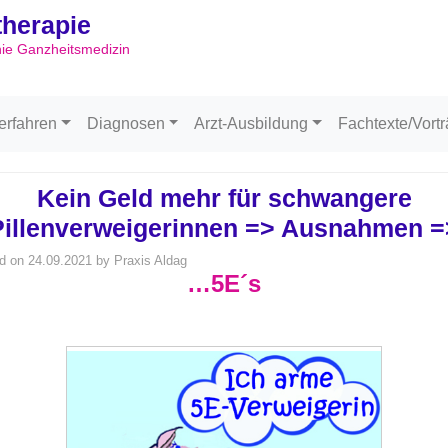
ltherapie
Skip to content
hie Ganzheitsmedizin
erfahren
Diagnosen
Arzt-Ausbildung
Fachtexte/Vort
Kein Geld mehr für schwangere
Pillenverweigerinnen => Ausnahmen =
d on
24.09.2021
by
Praxis Aldag
…5E´s