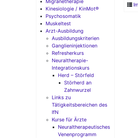
Migränetherapie
I
Kinesiologie / KinMot®
Psychosomatik
Muskeltest
Arzt-Ausbildung
Ausbildungskriterien
Ganglieninjektionen
Refresherkurs
Neuraltherapie-
Integrationskurs
Herd – Störfeld
Störherd an
Zahnwurzel
Links zu
Tätigkeitsbereichen des
IfN
Kurse für Ärzte
Neuraltherapeutisches
Venenprogramm