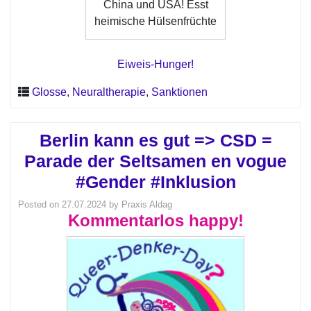
China und USA! Esst
heimische Hülsenfrüchte
Eiweis-Hunger!
Glosse
,
Neuraltherapie
,
Sanktionen
Berlin kann es gut => CSD =
Parade der Seltsamen en vogue
#Gender #Inklusion
Posted on
27.07.2024
by
Praxis Aldag
Kommentarlos happy!